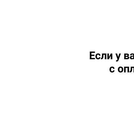
Если у в
с оп